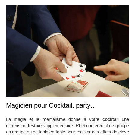
Magicien pour Cocktail, party…
La magie
et le mentalisme donne à votre
cocktail
une
dimension
festive
supplémentaire. Rhébu intervient de groupe
en groupe ou de table en table pour réaliser des effets de close