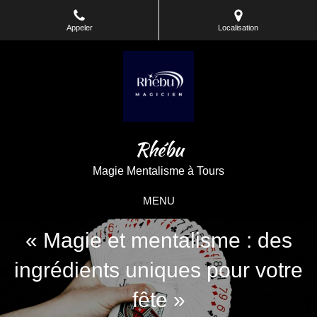
Appeler
Localisation
Rhébu
Magie Mentalisme à Tours
MENU
« Magie et mentalisme : des
ingrédients uniques pour votre
fête »