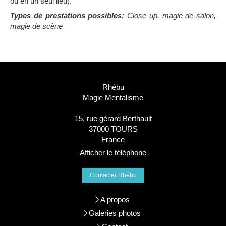
ou en un seul lieu).
Types de prestations possibles:
Close up, magie de salon,
magie de scène
Rhébu
Magie Mentalisme
15, rue gérard Berthault
37000
TOURS
France
Afficher le téléphone
Contacter Rhébu
A propos
Galeries photos